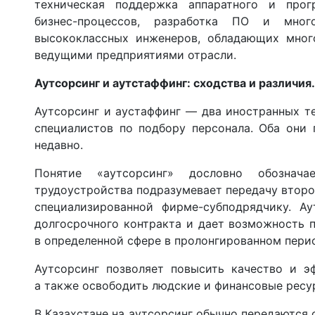
техническая поддержка аппаратного и прог
бизнес-процессов, разработка ПО и мно
высококлассных инженеров, обладающих мно
ведущими предприятиями отрасли.
Аутсорсинг и аутстаффинг: сходства и различия.
Аутсорсинг и аустаффинг — два иностранных т
специалистов по подбору персонала. Оба они 
недавно.
Понятие «аутсорсинг» дословно обознач
трудоустройства подразумевает передачу втор
специализированной фирме-субподрядчику. Ау
долгосрочного контракта и дает возможность 
в определенной сфере в пролонгированном пери
Аутсорсинг позволяет повысить качество и э
а также освободить людские и финансовые ресу
В Казахстане на аутсорсинг обычно передаются 