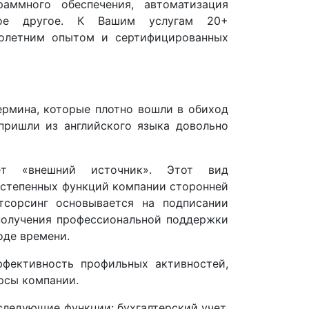
раммного обеспечения, автоматизация
гое другое. К Вашим услугам 20+
голетним опытом и сертифицированных
ермина, которые плотно вошли в обиход
пришли из английского языка довольно
ает «внешний источник». Этот вид
остепенных функций компании сторонней
тсорсинг основывается на подписании
получения профессиональной поддержки
оде времени.
ффективность профильных активностей,
рсы компании.
следующие функции: бухгалтерский учет,