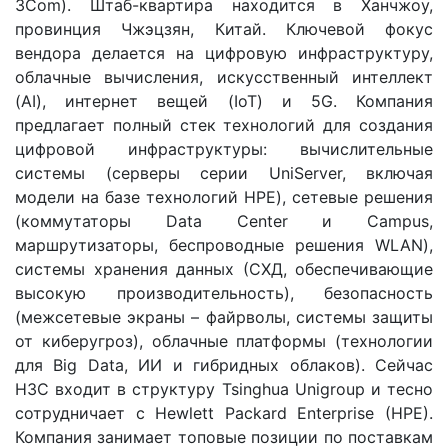
3Com). Штаб-квартира находится в Ханчжоу,
провинция Чжэцзян, Китай. Ключевой фокус
вендора делается на цифровую инфраструктуру,
облачные вычисления, искусственный интеллект
(AI), интернет вещей (IoT) и 5G. Компания
предлагает полный стек технологий для создания
цифровой инфраструктуры: вычислительные
системы (серверы серии UniServer, включая
модели на базе технологий HPE), сетевые решения
(коммутаторы Data Center и Campus,
маршрутизаторы, беспроводные решения WLAN),
системы хранения данных (СХД, обеспечивающие
высокую производительность), безопасность
(межсетевые экраны – файрволы, системы защиты
от киберугроз), облачные платформы (технологии
для Big Data, ИИ и гибридных облаков). Сейчас
H3C входит в структуру Tsinghua Unigroup и тесно
сотрудничает с Hewlett Packard Enterprise (HPE).
Компания занимает топовые позиции по поставкам